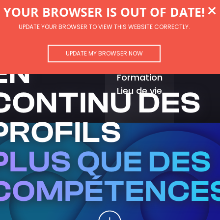
NOUS
×
YOUR BROWSER IS OUT OF DATE!
UPDATE YOUR BROWSER TO VIEW THIS WEBSITE CORRECTLY.
RECRUTONS
Accueil
Expertises
Culture
Recrutement
Contact
UPDATE MY BROWSER NOW
EN
Carrière
Formation
Lieu de vie
CONTINU DES
PROFILS
PLUS QUE DES
COMPÉTENCE